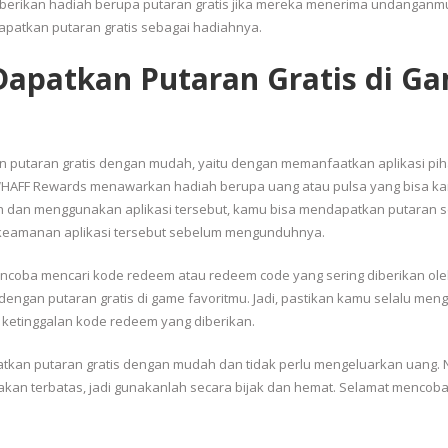
ikan hadiah berupa putaran gratis jika mereka menerima undanganmu.
patkan putaran gratis sebagai hadiahnya.
apatkan Putaran Gratis di G
an putaran gratis dengan mudah, yaitu dengan memanfaatkan aplikasi pi
n WHAFF Rewards menawarkan hadiah berupa uang atau pulsa yang bisa k
 dan menggunakan aplikasi tersebut, kamu bisa mendapatkan putaran 
keamanan aplikasi tersebut sebelum mengunduhnya.
mencoba mencari kode redeem atau redeem code yang sering diberikan ol
engan putaran gratis di game favoritmu. Jadi, pastikan kamu selalu meng
 ketinggalan kode redeem yang diberikan.
apatkan putaran gratis dengan mudah dan tidak perlu mengeluarkan uang.
akan terbatas, jadi gunakanlah secara bijak dan hemat. Selamat mencob