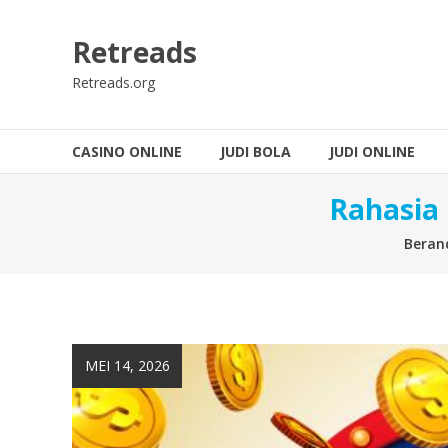
Lompat
ke
Retreads
konten
Retreads.org
CASINO ONLINE
JUDI BOLA
JUDI ONLINE
Rahasia
Beran
MEI 14, 2026