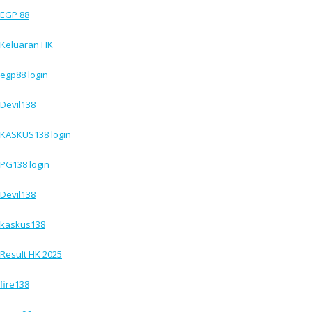
EGP 88
Keluaran HK
egp88 login
Devil138
KASKUS138 login
PG138 login
Devil138
kaskus138
Result HK 2025
fire138