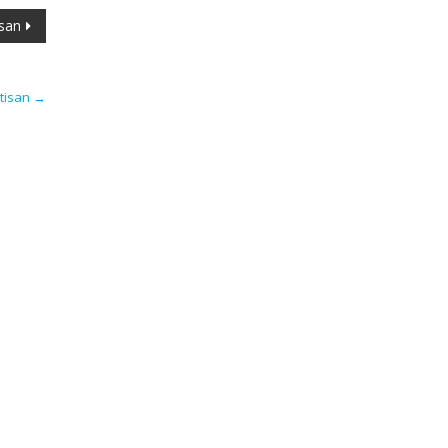
san
tisan
→