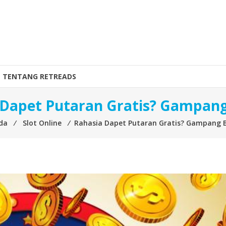
TENTANG RETREADS
 Dapet Putaran Gratis? Gampang
da
⁄
Slot Online
⁄
Rahasia Dapet Putaran Gratis? Gampang 