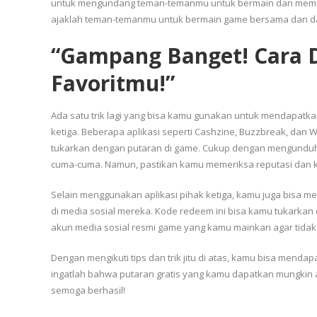
untuk mengundang teman-temanmu untuk bermain dan member
ajaklah teman-temanmu untuk bermain game bersama dan da
“Gampang Banget! Cara D
Favoritmu!”
Ada satu trik lagi yang bisa kamu gunakan untuk mendapatk
ketiga. Beberapa aplikasi seperti Cashzine, Buzzbreak, da
tukarkan dengan putaran di game. Cukup dengan mengunduh
cuma-cuma. Namun, pastikan kamu memeriksa reputasi dan 
Selain menggunakan aplikasi pihak ketiga, kamu juga bisa 
di media sosial mereka. Kode redeem ini bisa kamu tukarkan d
akun media sosial resmi game yang kamu mainkan agar tidak
Dengan mengikuti tips dan trik jitu di atas, kamu bisa mend
ingatlah bahwa putaran gratis yang kamu dapatkan mungkin 
semoga berhasil!