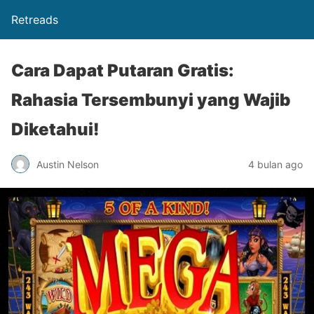
Retreads
Cara Dapat Putaran Gratis:
Rahasia Tersembunyi yang Wajib
Diketahui!
Austin Nelson
4 bulan ago