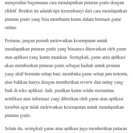
mengetahui bagaimana cara mendapatkan putaran gratis dengan
efektif. Berikut ini adalah tips tersembunyi dari cara mendapatkan
putaran gratis yang bisa membantu kamu dalam bermain game
online.
Pertama, jangan pernah melewatkan kesempatan untuk
mendapatkan putaran gratis yang biasanya ditawarkan oleh game
atau aplikasi yang kamu mainkan. Seringkali, game atau aplikasi
akan memberikan putaran gratis sebagai hadiah untuk pemain
yang aktif bermain setiap hari, membuka game setiap jam tertentu,
atau bahkan hanya dengan memberikan review dan rating yang
baik di toko aplikasi. Jadi, pastikan kamu selalu memantau
notifikasi atau informasi yang diberikan oleh game atau aplikasi
tersebut agar tidak melewatkan kesempatan untuk mendapatkan
putaran gratis.
Selain itu, seringkali game atau aplikasi juga memberikan putaran