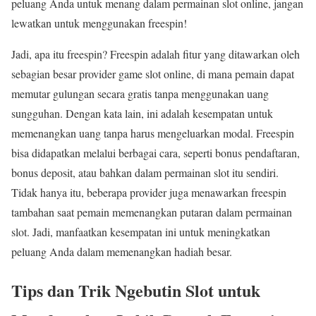
peluang Anda untuk menang dalam permainan slot online, jangan
lewatkan untuk menggunakan freespin!
Jadi, apa itu freespin? Freespin adalah fitur yang ditawarkan oleh
sebagian besar provider game slot online, di mana pemain dapat
memutar gulungan secara gratis tanpa menggunakan uang
sungguhan. Dengan kata lain, ini adalah kesempatan untuk
memenangkan uang tanpa harus mengeluarkan modal. Freespin
bisa didapatkan melalui berbagai cara, seperti bonus pendaftaran,
bonus deposit, atau bahkan dalam permainan slot itu sendiri.
Tidak hanya itu, beberapa provider juga menawarkan freespin
tambahan saat pemain memenangkan putaran dalam permainan
slot. Jadi, manfaatkan kesempatan ini untuk meningkatkan
peluang Anda dalam memenangkan hadiah besar.
Tips dan Trik Ngebutin Slot untuk