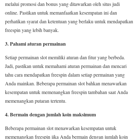
melalui promosi dan bonus yang ditawarkan oleh situs judi
online. Pastikan untuk memanfaatkan kesempatan ini dan
perhatikan syarat dan ketentuan yang berlaku untuk mendapatkan
freespin yang lebih banyak.
3. Pahami aturan permainan
Setiap permainan slot memiliki aturan dan fitur yang berbeda.
Jadi, pastikan untuk memahami aturan permainan dan mencari
tahu cara mendapatkan freespin dalam setiap permainan yang
Anda mainkan. Beberapa permainan slot bahkan menawarkan
kesempatan untuk memenangkan freespin tambahan saat Anda
memenangkan putaran tertentu.
4. Bermain dengan jumlah koin maksimum
Beberapa permainan slot menawarkan kesempatan untuk
memenangkan freespin jika Anda bermain dengan jumlah koin