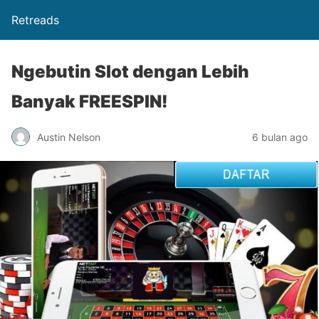
Retreads
Ngebutin Slot dengan Lebih
Banyak FREESPIN!
Austin Nelson
6 bulan ago