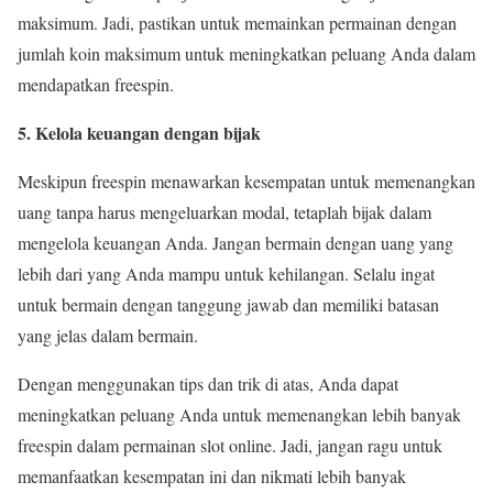
maksimum. Jadi, pastikan untuk memainkan permainan dengan
jumlah koin maksimum untuk meningkatkan peluang Anda dalam
mendapatkan freespin.
5. Kelola keuangan dengan bijak
Meskipun freespin menawarkan kesempatan untuk memenangkan
uang tanpa harus mengeluarkan modal, tetaplah bijak dalam
mengelola keuangan Anda. Jangan bermain dengan uang yang
lebih dari yang Anda mampu untuk kehilangan. Selalu ingat
untuk bermain dengan tanggung jawab dan memiliki batasan
yang jelas dalam bermain.
Dengan menggunakan tips dan trik di atas, Anda dapat
meningkatkan peluang Anda untuk memenangkan lebih banyak
freespin dalam permainan slot online. Jadi, jangan ragu untuk
memanfaatkan kesempatan ini dan nikmati lebih banyak