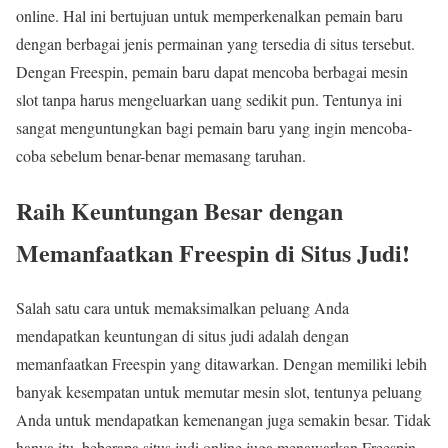
online. Hal ini bertujuan untuk memperkenalkan pemain baru
dengan berbagai jenis permainan yang tersedia di situs tersebut.
Dengan Freespin, pemain baru dapat mencoba berbagai mesin
slot tanpa harus mengeluarkan uang sedikit pun. Tentunya ini
sangat menguntungkan bagi pemain baru yang ingin mencoba-
coba sebelum benar-benar memasang taruhan.
Raih Keuntungan Besar dengan
Memanfaatkan Freespin di Situs Judi!
Salah satu cara untuk memaksimalkan peluang Anda
mendapatkan keuntungan di situs judi adalah dengan
memanfaatkan Freespin yang ditawarkan. Dengan memiliki lebih
banyak kesempatan untuk memutar mesin slot, tentunya peluang
Anda untuk mendapatkan kemenangan juga semakin besar. Tidak
hanya itu, beberapa situs judi online juga menawarkan Freespin