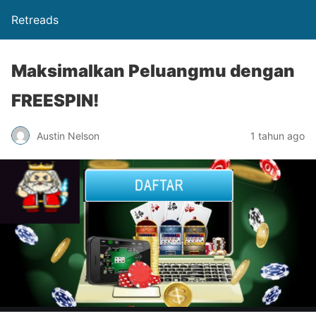
Retreads
Maksimalkan Peluangmu dengan
FREESPIN!
Austin Nelson
1 tahun ago