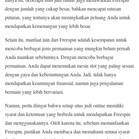
dengan jumlah yang cukup besar, bahkan mencapai ratusan
putaran, yang tentunya akan meningkatkan peluang Anda untuk
mendapatkan kemenangan yang lebih besar.
Selain itu, manfaat lain dari Freespin adalah kesempatan untuk
mencoba berbagai jenis permainan yang mungkin belum pernah
Anda mainkan sebelumnya. Dengan mencoba berbagai
permainan, Anda dapat menemukan mesin slot yang paling sesuai
dengan gaya dan keberuntungan Anda. Jadi, tidak hanya
mendapatkan keuntungan finansial, namun juga pengalaman
bermain yang lebih bervariasi.
Namun, perlu diingat bahwa setiap situs judi online memiliki
syarat dan ketentuan yang berbeda untuk mendapatkan Freespin
dan menggunakannya. Oleh karena itu, sebelum memanfaatkan
Freespin, pastikan Anda membaca dan memahami semua syarat