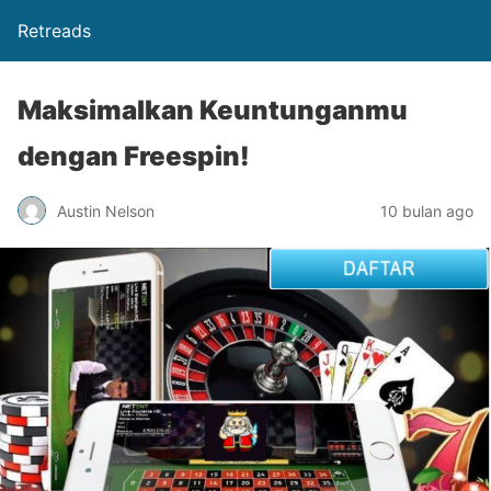
Retreads
Maksimalkan Keuntunganmu
dengan Freespin!
Austin Nelson
10 bulan ago