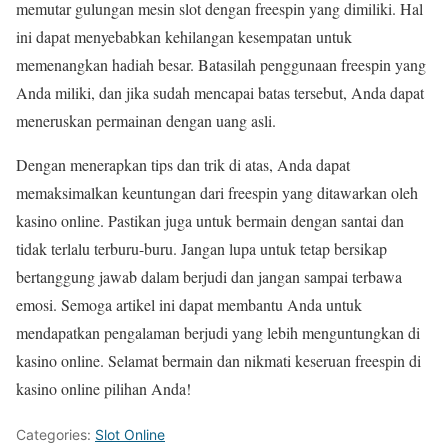
memutar gulungan mesin slot dengan freespin yang dimiliki. Hal
ini dapat menyebabkan kehilangan kesempatan untuk
memenangkan hadiah besar. Batasilah penggunaan freespin yang
Anda miliki, dan jika sudah mencapai batas tersebut, Anda dapat
meneruskan permainan dengan uang asli.
Dengan menerapkan tips dan trik di atas, Anda dapat
memaksimalkan keuntungan dari freespin yang ditawarkan oleh
kasino online. Pastikan juga untuk bermain dengan santai dan
tidak terlalu terburu-buru. Jangan lupa untuk tetap bersikap
bertanggung jawab dalam berjudi dan jangan sampai terbawa
emosi. Semoga artikel ini dapat membantu Anda untuk
mendapatkan pengalaman berjudi yang lebih menguntungkan di
kasino online. Selamat bermain dan nikmati keseruan freespin di
kasino online pilihan Anda!
Categories:
Slot Online