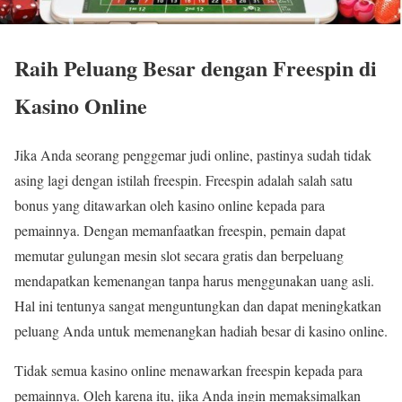
Raih Peluang Besar dengan Freespin di
Kasino Online
Jika Anda seorang penggemar judi online, pastinya sudah tidak
asing lagi dengan istilah freespin. Freespin adalah salah satu
bonus yang ditawarkan oleh kasino online kepada para
pemainnya. Dengan memanfaatkan freespin, pemain dapat
memutar gulungan mesin slot secara gratis dan berpeluang
mendapatkan kemenangan tanpa harus menggunakan uang asli.
Hal ini tentunya sangat menguntungkan dan dapat meningkatkan
peluang Anda untuk memenangkan hadiah besar di kasino online.
Tidak semua kasino online menawarkan freespin kepada para
pemainnya. Oleh karena itu, jika Anda ingin memaksimalkan