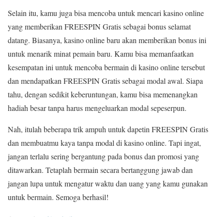
Selain itu, kamu juga bisa mencoba untuk mencari kasino online
yang memberikan FREESPIN Gratis sebagai bonus selamat
datang. Biasanya, kasino online baru akan memberikan bonus ini
untuk menarik minat pemain baru. Kamu bisa memanfaatkan
kesempatan ini untuk mencoba bermain di kasino online tersebut
dan mendapatkan FREESPIN Gratis sebagai modal awal. Siapa
tahu, dengan sedikit keberuntungan, kamu bisa memenangkan
hadiah besar tanpa harus mengeluarkan modal sepeserpun.
Nah, itulah beberapa trik ampuh untuk dapetin FREESPIN Gratis
dan membuatmu kaya tanpa modal di kasino online. Tapi ingat,
jangan terlalu sering bergantung pada bonus dan promosi yang
ditawarkan. Tetaplah bermain secara bertanggung jawab dan
jangan lupa untuk mengatur waktu dan uang yang kamu gunakan
untuk bermain. Semoga berhasil!