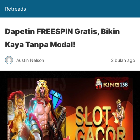
Retreads
Dapetin FREESPIN Gratis, Bikin
Kaya Tanpa Modal!
Austin Nelson
2 bulan ago