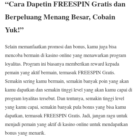
“Cara Dapetin FREESPIN Gratis dan
Berpeluang Menang Besar, Cobain
Yuk!”
Selain memanfaatkan promosi dan bonus, kamu juga bisa
mencoba bermain di kasino online yang menawarkan program
loyalitas. Program ini biasanya memberikan reward kepada
pemain yang aktif bermain, termasuk FREESPIN Gratis.
Semakin sering kamu bermain, semakin banyak poin yang akan
kamu dapatkan dan semakin tinggi level yang akan kamu capai di
program loyalitas tersebut. Dan tentunya, semakin tinggi level
yang kamu capai, semakin banyak pula bonus yang bisa kamu
dapatkan, termasuk FREESPIN Gratis. Jadi, jangan ragu untuk
menjadi pemain yang aktif di kasino online untuk mendapatkan
bonus yang menarik.