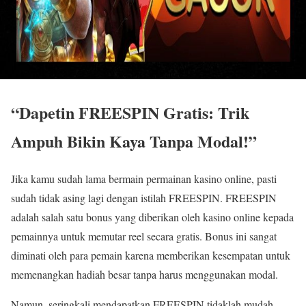
“Dapetin FREESPIN Gratis: Trik
Ampuh Bikin Kaya Tanpa Modal!”
Jika kamu sudah lama bermain permainan kasino online, pasti
sudah tidak asing lagi dengan istilah FREESPIN. FREESPIN
adalah salah satu bonus yang diberikan oleh kasino online kepada
pemainnya untuk memutar reel secara gratis. Bonus ini sangat
diminati oleh para pemain karena memberikan kesempatan untuk
memenangkan hadiah besar tanpa harus menggunakan modal.
Namun, seringkali mendapatkan FREESPIN tidaklah mudah.