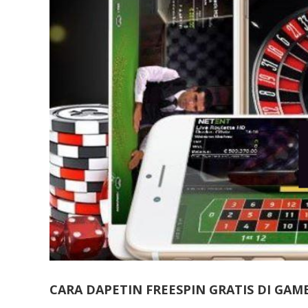
CARA DAPETIN FREESPIN GRATIS DI GAM