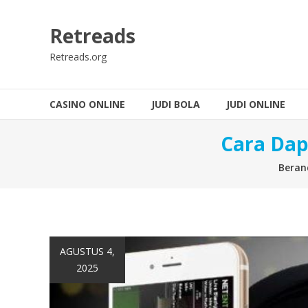
Lompat
ke
Retreads
konten
Retreads.org
CASINO ONLINE
JUDI BOLA
JUDI ONLINE
Cara Dap
Beran
AGUSTUS 4,
2025