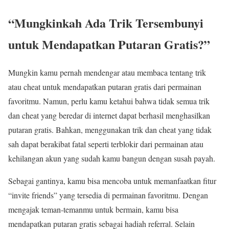
“Mungkinkah Ada Trik Tersembunyi
untuk Mendapatkan Putaran Gratis?”
Mungkin kamu pernah mendengar atau membaca tentang trik
atau cheat untuk mendapatkan putaran gratis dari permainan
favoritmu. Namun, perlu kamu ketahui bahwa tidak semua trik
dan cheat yang beredar di internet dapat berhasil menghasilkan
putaran gratis. Bahkan, menggunakan trik dan cheat yang tidak
sah dapat berakibat fatal seperti terblokir dari permainan atau
kehilangan akun yang sudah kamu bangun dengan susah payah.
Sebagai gantinya, kamu bisa mencoba untuk memanfaatkan fitur
“invite friends” yang tersedia di permainan favoritmu. Dengan
mengajak teman-temanmu untuk bermain, kamu bisa
mendapatkan putaran gratis sebagai hadiah referral. Selain