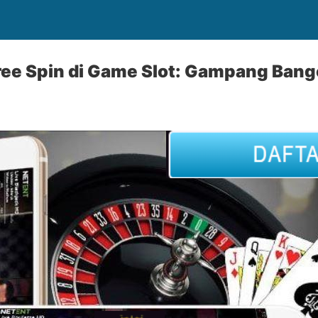
ree Spin di Game Slot: Gampang Bang