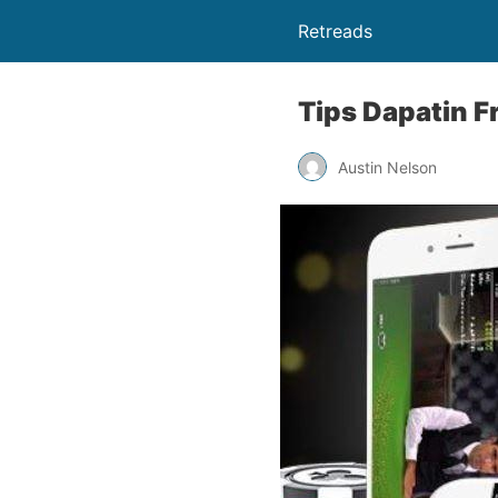
Retreads
Tips Dapatin F
Austin Nelson