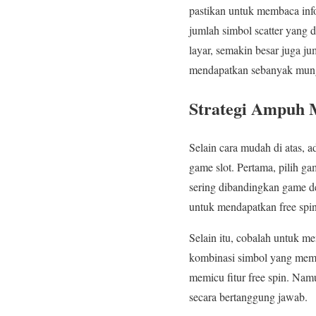
pastikan untuk membaca inf
jumlah simbol scatter yang 
layar, semakin besar juga ju
mendapatkan sebanyak mun
Strategi Ampuh 
Selain cara mudah di atas, 
game slot. Pertama, pilih g
sering dibandingkan game de
untuk mendapatkan free spi
Selain itu, cobalah untuk m
kombinasi simbol yang mem
memicu fitur free spin. Nam
secara bertanggung jawab.